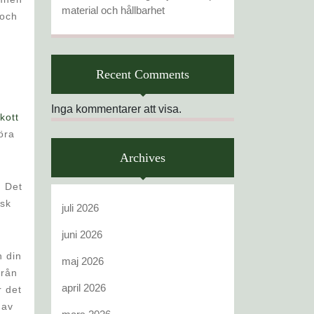
material och hållbarhet
 och
Recent Comments
Inga kommentarer att visa.
skott
öra
Archives
. Det
isk
juli 2026
juni 2026
n din
maj 2026
från
april 2026
r det
 av