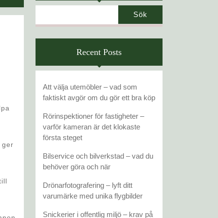
Sök
DE
TRE
Recent Posts
BÄSTA
TIPSEN
Att välja utemöbler – vad som
faktiskt avgör om du gör ett bra köp
OM
lpa
Rörinspektioner för fastigheter –
KOSTTILLSKOTT
varför kameran är det klokaste
första steget
 ger
Bilservice och bilverkstad – vad du
behöver göra och när
ill
Drönarfotografering – lyft ditt
varumärke med unika flygbilder
Snickerier i offentlig miljö – krav på
ämnen