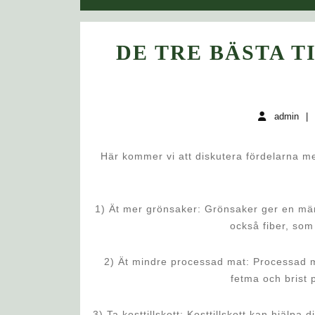
DE TRE BÄSTA 
admin
Här kommer vi att diskutera fördelarna me
1) Ät mer grönsaker: Grönsaker ger en mä
också fiber, som 
2) Ät mindre processad mat: Processad mat
fetma och brist
3) Ta kosttillskott: Kosttillskott kan hjälp