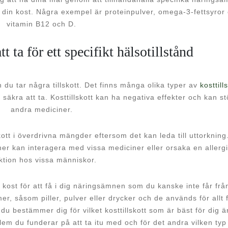
v i din kost. Några exempel är proteinpulver, omega-3-fettsyror
vitamin B12 och D.
tt ta för ett specifikt hälsotillstånd
n du tar några tillskott. Det finns många olika typer av
kosttill
 säkra att ta. Kosttillskott kan ha negativa effekter och kan st
andra mediciner.
lskott i överdrivna mängder eftersom det kan leda till uttorkning
miner kan interagera med vissa mediciner eller orsaka en allerg
ktion hos vissa människor.
n kost för att få i dig näringsämnen som du kanske inte får frå
er, såsom piller, pulver eller drycker och de används för allt 
 du bestämmer dig för vilket kosttillskott som är bäst för dig ä
roblem du funderar på att ta itu med och för det andra vilken typ