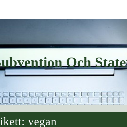
Subvention Och State
ikett:
vegan