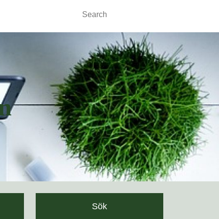
Search
for:
n
Sök