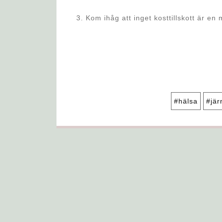
3. Kom ihåg att inget kosttillskott är en
#hälsa
#jär