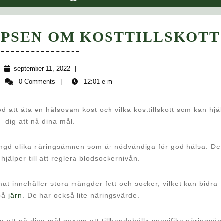
TIPSEN OM KOSTTILLSKOTT
september
september 11, 2022
11,
admin
0 Comments
12:01 e m
2022
d att äta en hälsosam kost och vilka kosttillskott som kan hjä
dig att nå dina mål.
ngd olika näringsämnen som är nödvändiga för god hälsa. De
hjälper till att reglera blodsockernivån.
 innehåller stora mängder fett och socker, vilket kan bidra t
 på
järn
. De har också lite näringsvärde.
a dig att nå dina mål genom att tillhandahålla specifika närings