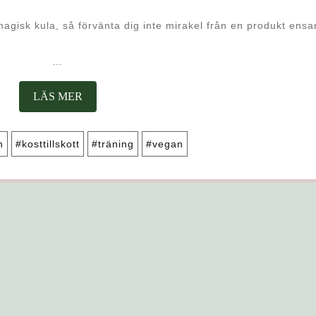
 magisk kula, så förvänta dig inte mirakel från en produkt ens
…
LÄS
LÄS MER
MER
n
#kosttillskott
#träning
#vegan