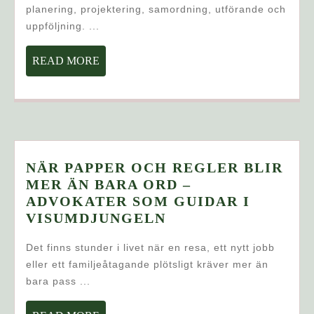
planering, projektering, samordning, utförande och
FRÅN
uppföljning. ...
IDÉ
TILL
READ
READ MORE
FÄRDIG
MORE
BYGGNAD
NÄR PAPPER OCH REGLER BLIR
MER ÄN BARA ORD –
ADVOKATER SOM GUIDAR I
NÄR
VISUMDJUNGELN
PAPPER
Det finns stunder i livet när en resa, ett nytt jobb
OCH
eller ett familjeåtagande plötsligt kräver mer än
REGLER
bara pass ...
BLIR
MER