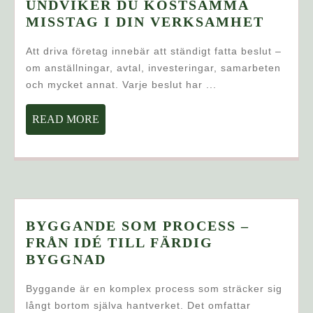
UNDVIKER DU KOSTSAMMA
FÖRE
MISSTAG I DIN VERKSAMHET
–
Att driva företag innebär att ständigt fatta beslut –
SÅ
om anställningar, avtal, investeringar, samarbeten
UNDV
och mycket annat. Varje beslut har ...
DU
KOST
READ
READ MORE
MISS
MORE
I
DIN
VERK
BYGGANDE SOM PROCESS –
FRÅN IDÉ TILL FÄRDIG
BYGGANDE
BYGGNAD
SOM
Byggande är en komplex process som sträcker sig
PROCESS
långt bortom själva hantverket. Det omfattar
–