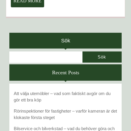
READ
READ MORE
ÄN
MORE
BARA
ORD
–
ADVOKATER
SOM
Sök
GUIDAR
I
Sök
VISUMDJUNGELN
Recent Posts
Att välja utemöbler – vad som faktiskt avgör om du
gör ett bra köp
Rörinspektioner för fastigheter – varför kameran är det
klokaste första steget
Bilservice och bilverkstad – vad du behöver göra och