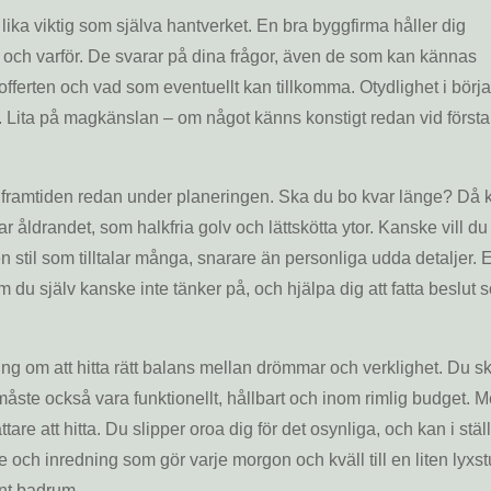
ka viktig som själva hantverket. En bra byggfirma håller dig
och varför. De svarar på dina frågor, även de som kan kännas
fferten och vad som eventuellt kan tillkomma. Otydlighet i börj
am. Lita på magkänslan – om något känns konstigt redan vid först
framtiden redan under planeringen. Ska du bo kvar länge? Då 
ar åldrandet, som halkfria golv och lättskötta ytor. Kanske vill du
n stil som tilltalar många, snarare än personliga udda detaljer. 
du själv kanske inte tänker på, och hjälpa dig att fatta beslut 
g om att hitta rätt balans mellan drömmar och verklighet. Du s
måste också vara funktionellt, hållbart och inom rimlig budget. M
are att hitta. Du slipper oroa dig för det osynliga, och kan i ställ
re och inredning som gör varje morgon och kväll till en liten lyxs
int badrum.