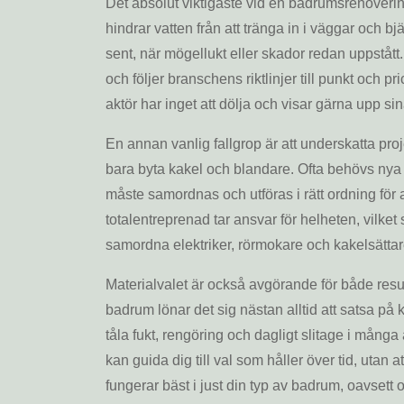
Det absolut viktigaste vid en badrumsrenovering
hindrar vatten från att tränga in i väggar och bjäl
sent, när mögellukt eller skador redan uppstått.
och följer branschens riktlinjer till punkt och pr
aktör har inget att dölja och visar gärna upp si
En annan vanlig fallgrop är att underskatta pr
bara byta kakel och blandare. Ofta behövs nya rö
måste samordnas och utföras i rätt ordning för 
totalentreprenad tar ansvar för helheten, vilket
samordna elektriker, rörmokare och kakelsättare
Materialvalet är också avgörande för både resulta
badrum lönar det sig nästan alltid att satsa på k
tåla fukt, rengöring och dagligt slitage i mång
kan guida dig till val som håller över tid, utan
fungerar bäst i just din typ av badrum, oavsett o