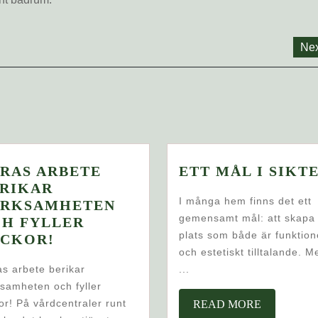
Nex
RAS ARBETE
ETT MÅL I SIKT
RIKAR
I många hem finns det ett
ERKSAMHETEN
gemensamt mål: att skapa
H FYLLER
plats som både är funktion
DERAS
CKOR!
och estetiskt tilltalande. M
ARBETE
s arbete berikar
...
BERIKAR
samheten och fyller
VERKSAMHETEN
or! På vårdcentraler runt
READ
READ MORE
OCH