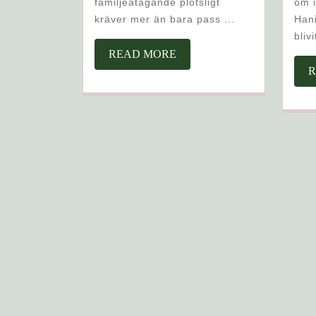
familjeåtagande plötsligt
om i
BLIR
kräver mer än bara pass ...
Hani
MER
blivi
ÄN
READ
READ MORE
BARA
MORE
R
ORD
–
ADVOKAT
SOM
GUIDAR
I
VISUMDJ