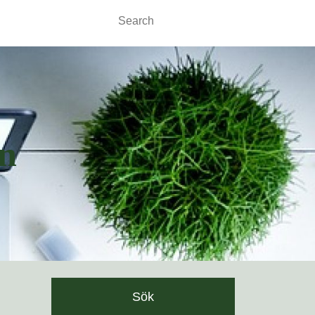
Search
for:
n
Sök