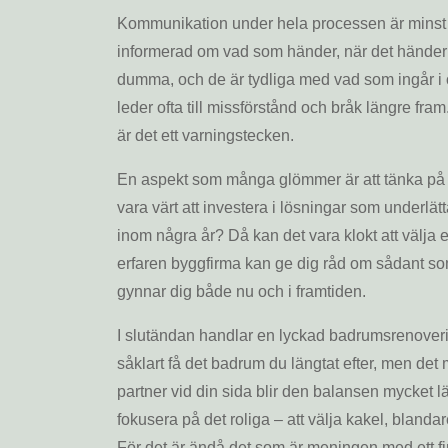
Kommunikation under hela processen är minst li
informerad om vad som händer, när det händer 
dumma, och de är tydliga med vad som ingår i o
leder ofta till missförstånd och bråk längre fr
är det ett varningstecken.
En aspekt som många glömmer är att tänka på 
vara värt att investera i lösningar som underlätt
inom några år? Då kan det vara klokt att välja e
erfaren byggfirma kan ge dig råd om sådant som 
gynnar dig både nu och i framtiden.
I slutändan handlar en lyckad badrumsrenoverin
såklart få det badrum du längtat efter, men det 
partner vid din sida blir den balansen mycket lätt
fokusera på det roliga – att välja kakel, blanda
För det är ändå det som är meningen med ett f