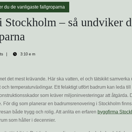
 du de vanligaste fallgroparna
 Stockholm – så undviker 
oparna
ts
3:10 e m
met det mest krävande. Här ska vatten, el och tätskikt samverka
t och temperaturväxlingar. Ett felaktigt utfört badrum kan leda till
konstruktionsskador som kräver miljoninvesteringar att åtgärda. 
e. För dig som planerar en badrumsrenovering i Stockholm finns
resan både trygg och rolig. Att anlita en erfaren
byggfirma Stoc
rum som håller i decennier.