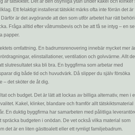
 är tätskiktet. Det är den osynliga ytan under kakel och klinker
klag. Ett felaktigt installerat tätskikt märks ofta inte förrän det är 
 Därför är det avgörande att den som utför arbetet har rätt behör
icka. Fråga alltid efter våtrumsbevis och be att få se intyg – en se
na papper.
ojektets omfattning. En badrumsrenovering innebär mycket mer än
rdragningar, elinstallationer, ventilation och golvvärme. Allt de
att slutresultatet ska bli bra. En byggfirma som arbetar med
 sparar dig både tid och huvudvärk. Då slipper du själv försöka
 – det sköter de åt dig.
t och budget. Det är lätt att lockas av billiga alternativ, men i e
valitet. Kakel, klinker, blandare och framför allt tätskiktsmateria
a år. En duktig byggfirma har samarbeten med pålitliga leverantör
 att spräcka budgeten i onödan. De vet också vilka material som
m det är en liten gästtoalett eller ett rymligt familjebadrum.