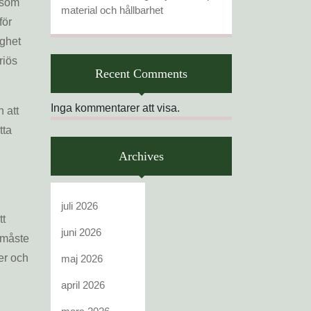
 som
material och hållbarhet
för
ighet
riös
Recent Comments
Inga kommentarer att visa.
 att
tta
Archives
juli 2026
tt
juni 2026
l måste
er och
maj 2026
april 2026