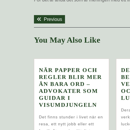
Inläggsnavigering
Previous
Previous
post:
You May Also Like
NÄR PAPPER OCH
DE
REGLER BLIR MER
BE
ÄN BARA ORD –
V
ADVOKATER SOM
OC
GUIDAR I
LU
NÄR
VISUMDJUNGELN
Dera
PAPPER
Det finns stunder i livet när en
verk
OCH
resa, ett nytt jobb eller ett
luck
REGLER