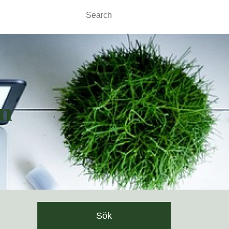
Search
for:
n
Sök