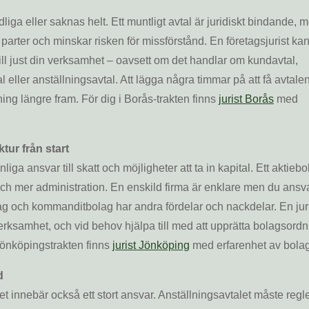
tydliga eller saknas helt. Ett muntligt avtal är juridiskt bindande, 
da parter och minskar risken för missförstånd. En företagsjurist ka
ill just din verksamhet – oavsett om det handlar om kundavtal,
 eller anställningsavtal. Att lägga några timmar på att få avtalen
ing längre fram. För dig i Borås-trakten finns
jurist Borås
med
tur från start
liga ansvar till skatt och möjligheter att ta in kapital. Ett aktieb
ch mer administration. En enskild firma är enklare men du ansv
ag och kommanditbolag har andra fördelar och nackdelar. En jur
n verksamhet, och vid behov hjälpa till med att upprätta bolagsordn
Jönköpingstrakten finns
jurist Jönköping
med erfarenhet av bolag
d
det innebär också ett stort ansvar. Anställningsavtalet måste regl