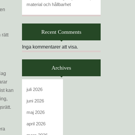
material och hållbarhet
men
n
Recent Comments
 rätt
Inga kommentarer att visa.
Archives
olag
arar
juli 2026
ist kan
ing,
juni 2026
srätt.
maj 2026
april 2026
era