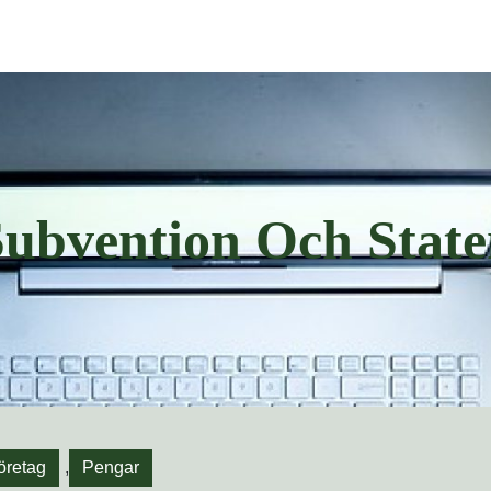
Subvention Och State
öretag
,
Pengar