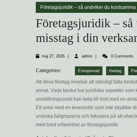
Företagsjuridik – så undviker du kostsamma 
Företagsjuridik – s
misstag i din verks
maj
admin
maj 27, 2026
admin
0 Comments
27,
2026
Categories:
Entreprenad
företag
Pe
Att driva företag innebär att ständigt fatta bes
annat. Varje beslut har juridiska aspekter som 
anställningsavtal kan leda till tvist med en ans
Ett avtal med en leverantör som inte skyddar dig
undvika fallgroparna och fokusera på att utveck
med bred erfarenhet av företagsjuridik.