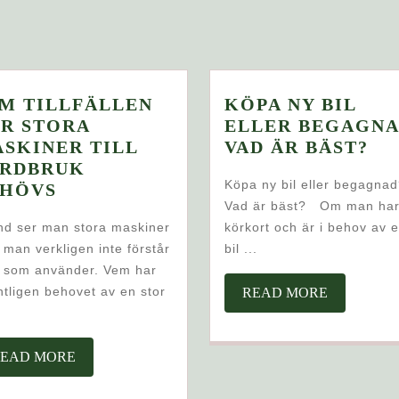
M TILLFÄLLEN
KÖPA NY BIL
R STORA
ELLER BEGAGNA
KÖ
SKINER TILL
VAD ÄR BÄST?
NY
ORDBRUK
Köpa ny bil eller begagna
FEM
BI
EHÖVS
Vad är bäst? Om man ha
TILLFÄLLEN
EL
nd ser man stora maskiner
körkort och är i behov av 
NÄR
BE
man verkligen inte förstår
bil ...
STORA
VA
 som använder. Vem har
MASKINER
ÄR
tligen behovet av en stor
READ
READ MORE
TILL
BÄ
MORE
JORDBRUK
BEHÖVS
READ
EAD MORE
MORE