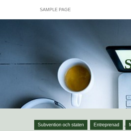
Hoppa
SAMPLE PAGE
till
innehåll
Hoppa
till
innehåll
Subvention och staten
Entreprenad
,
f