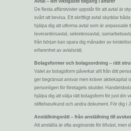
Avtal – din viktigaste tillgång i affärer
De flesta affärstvister uppstår för att avtal är o
svårt att bevisa. Ett skriftligt avtal skyddar bå
hjälpa dig att utforma avtal som är anpassade t
leverantörsavtal, sekretessavtal, samarbetsavtal
från början kan spara dig månader av tvistelösn
erfarenhet av avtalsrätt.
Bolagsformer och bolagsordning – rätt struk
Valet av bolagsform påverkar allt från ditt person
ger begränsat ansvar men kräver aktiekapital o
personligen för företagets skulder. Handelsbol
hjälpa dig att välja rätt bolagsform för just di
stiftelseurkund och andra dokument. För dig i 
Anställningsrätt – från anställning till avske
Att anställa är ofta avgörande för tillväxt, men 