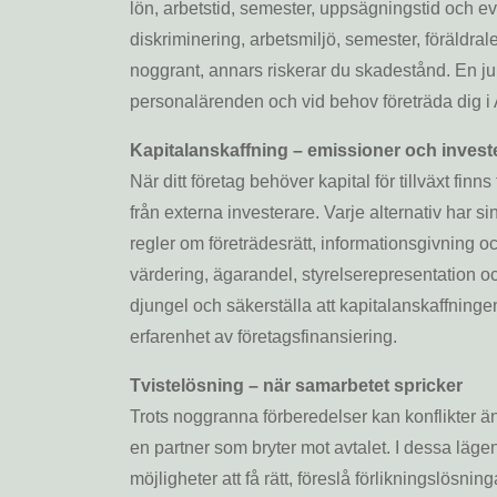
lön, arbetstid, semester, uppsägningstid och e
diskriminering, arbetsmiljö, semester, föräldra
noggrant, annars riskerar du skadestånd. En juri
personalärenden och vid behov företräda dig i
Kapitalanskaffning – emissioner och invest
När ditt företag behöver kapital för tillväxt finn
från externa investerare. Varje alternativ har 
regler om företrädesrätt, informationsgivning o
värdering, ägarandel, styrelserepresentation och
djungel och säkerställa att kapitalanskaffningen 
erfarenhet av företagsfinansiering.
Tvistelösning – när samarbetet spricker
Trots noggranna förberedelser kan konflikter än
en partner som bryter mot avtalet. I dessa lägen
möjligheter att få rätt, föreslå förlikningslösni