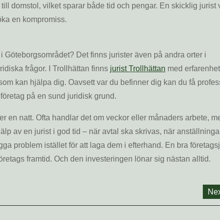
till domstol, vilket sparar både tid och pengar. En skicklig jurist 
söka en kompromiss.
 i Göteborgsområdet? Det finns jurister även på andra orter i
diska frågor. I Trollhättan finns
jurist Trollhättan
med erfarenhet
som kan hjälpa dig. Oavsett var du befinner dig kan du få profes
t företag på en sund juridisk grund.
er en natt. Ofta handlar det om veckor eller månaders arbete, m
p av en jurist i god tid – när avtal ska skrivas, när anställninga
ga problem istället för att laga dem i efterhand. En bra företagsj
 företags framtid. Och den investeringen lönar sig nästan alltid.
Nex