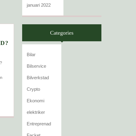
januari 2022
Categories
D?
PA
Bilar
d?
L
Bilservice
r
LER
en
Bilverkstad
GAGNAD?
D
Crypto
ST?
Ekonomi
elektriker
Entreprenad
Facket