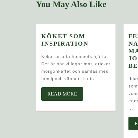
You May Also Like
KÖKET SOM
FE
KÖKET
INSPIRATION
NÄ
SOM
MA
Köket är ofta hemmets hjärta.
INSPIRATION
J
Det är här vi lagar mat, dricker
B
morgonkaffet och samlas med
familj och vänner. Trots ...
Ibla
som 
READ
vem
READ MORE
MORE
egen
...
R