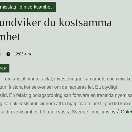
misstag i din verksamhet
å undviker du kostsamma
amhet
12:03 e m
ngar
lut – om anställningar, avtal, investeringar, samarbeten och mycke
kan få stora konsekvenser om de hanteras fel. Ett otydligt
tälld. En felaktig bolagsordning kan försvåra en framtida nyemiss
 kan bli kostsamt. Genom att ta hjälp av en jurist i god tid kan 
la din verksamhet. För dig i västra Sverige finns
juristbyrå Göte