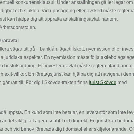
ventuell konkurrensklausul. Under anställningen gäller lagar om
ledighet och sjuklön. Vid uppsägning eller avsked måste reglerna
st kan hjälpa dig att upprätta anställningsavtal, hantera
 Arbetsdomstolen.
eraravtal
s flera vägar att gå – banklån, ägartillskott, nyemission eller inves
sina juridiska aspekter. En nyemission måste följa aktiebolagslag
ch beslutsordning. Ett investeraravtal måste reglera bland annat
 exit-villkor. En företagsjurist kan hjälpa dig att navigera i den
går rätt till. För dig i Skövde-trakten finns
jurist Skövde
med
då uppstå. En kund som inte betalar, en leverantör som inte lev
 är det viktigt att agera snabbt och korrekt. En jurist kan bedöm
ngar och vid behov företräda dig i domstol eller skiljeförfarande. O