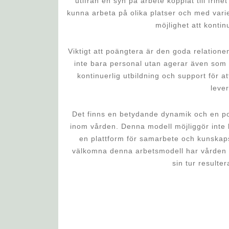
utifrån en syn på arbete kopplat till fri
kunna arbeta på olika platser och med var
möjlighet att konti
Viktigt att poängtera är den goda relation
inte bara personal utan agerar även som 
kontinuerlig utbildning och support för a
lever
Det finns en betydande dynamik och en po
inom vården. Denna modell möjliggör inte 
en plattform för samarbete och kunskap
välkomna denna arbetsmodell har vården bli
sin tur resulter