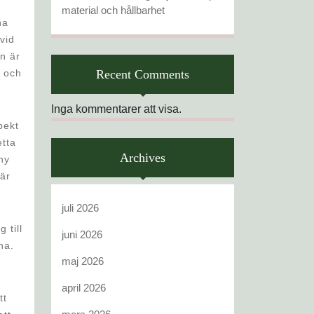
material och hållbarhet
ha
vid
n är
v och
Recent Comments
Inga kommentarer att visa.
pekt
etta
Archives
ny
 är
juli 2026
 till
juni 2026
na.
maj 2026
april 2026
tt