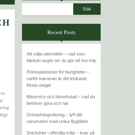
Sök
CH
Recent Posts
Att välja utemöbler – vad som
faktiskt avgör om du gör ett bra köp
TEN
Rörinspektioner för fastigheter –
varför kameran är det klokaste
första steget
urs
Bilservice och bilverkstad – vad du
gt
behöver göra och när
sning
Drönarfotografering – lyft ditt
ligt
varumärke med unika flygbilder
.
Snickerier i offentlig miljö – krav på