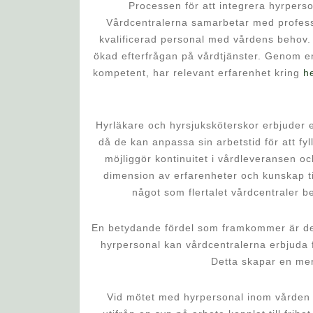
Processen för att integrera hyrpers
Vårdcentralerna samarbetar med profess
kvalificerad personal med vårdens behov. D
ökad efterfrågan på vårdtjänster. Genom e
kompetent, har relevant erfarenhet kring
h
Hyrläkare och hyrsjuksköterskor erbjuder en
då de kan anpassa sin arbetstid för att fy
möjliggör kontinuitet i vårdleveransen o
dimension av erfarenheter och kunskap ti
något som flertalet vårdcentraler be
En betydande fördel som framkommer är den 
hyrpersonal kan vårdcentralerna erbjuda f
Detta skapar en mer 
Vid mötet med hyrpersonal inom vården