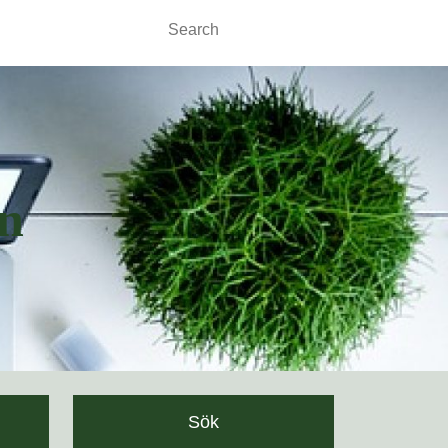
Search
for:
n
Sök