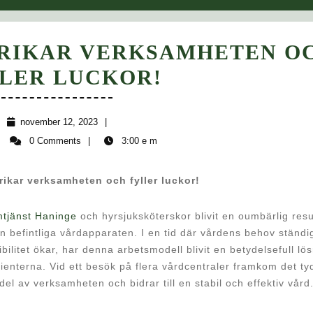
ERIKAR VERKSAMHETEN O
DERAS
LER LUCKOR!
ARBETE
BERIKAR
november
november 12, 2023
12,
admin
0 Comments
3:00 e m
VERKSAMHE
2023
OCH
rikar verksamheten och fyller luckor!
FYLLER
tjänst Haninge
och hyrsjuksköterskor blivit en oumbärlig res
LUCKOR!
n befintliga vårdapparaten. I en tid där vårdens behov ständi
ibilitet ökar, har denna arbetsmodell blivit en betydelsefull lö
patienterna. Vid ett besök på flera vårdcentraler framkom det tyd
el av verksamheten och bidrar till en stabil och effektiv vård