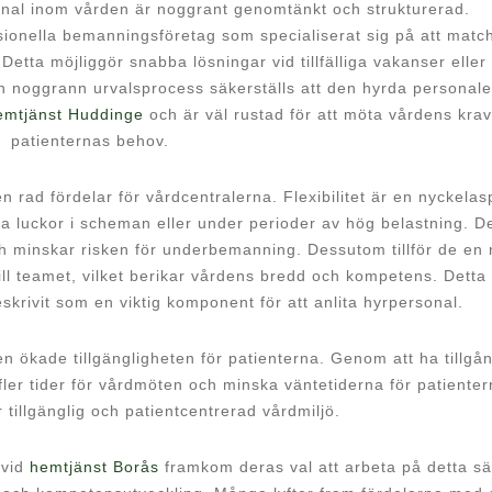
onal inom vården är noggrant genomtänkt och strukturerad.
ionella bemanningsföretag som specialiserat sig på att matc
etta möjliggör snabba lösningar vid tillfälliga vakanser eller 
n noggrann urvalsprocess säkerställs att den hyrda personale
emtjänst Huddinge
och är väl rustad för att möta vårdens kra
patienternas behov.
 rad fördelar för vårdcentralerna. Flexibilitet är en nyckelas
lla luckor i scheman eller under perioder av hög belastning. D
ch minskar risken för underbemanning. Dessutom tillför de en 
ll teamet, vilket berikar vårdens bredd och kompetens. Detta
skrivit som en viktig komponent för att anlita hyrpersonal.
ökade tillgängligheten för patienterna. Genom att ha tillgång
ler tider för vårdmöten och minska väntetiderna för patienter
tillgänglig och patientcentrerad vårdmiljö.
 vid
hemtjänst Borås
framkom deras val att arbeta på detta sä