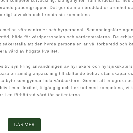
het och kompetensutveckling. Många lyfter fram fördelarna med 
ierande patientgrupper. Det ger dem en breddad erfarenhet o
nuerligt utveckla och bredda sin kompetens.
en mellan vårdcentraler och hyrpersonal. Bemanningsföretage
stöd, både för vårdpersonalen och vårdcentralerna. De erbju
tt säkerställa att den hyrda personalen är väl förberedd och k
era vård av högsta kvalitet.
sitiv syn kring användningen av hyrläkare och hyrsjuksköters
bara en smidig anpassning till skiftande behov utan skapar o
sutbyte som gynnar hela vårdsektorn. Genom att integrera o
vit mer flexibel, tillgänglig och berikad med kompetens, vilk
ar i en förbättrad vård för patienterna.
…
LÄS
LÄS MER
MER